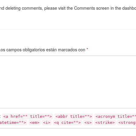
 and deleting comments, please visit the Comments screen in the dashb
Los campos obligatorios están marcados con
*
:
<a href="" title="">
<abbr title="">
<acronym title="
atetime="">
<em>
<i>
<q cite="">
<s>
<strike>
<strong