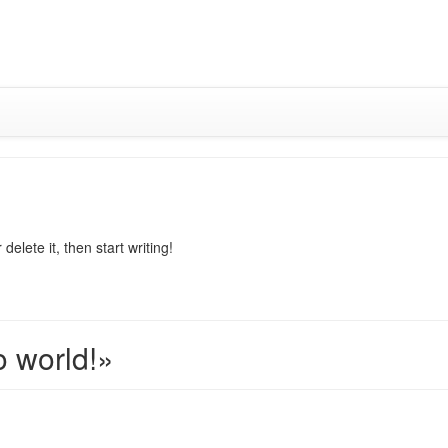
Saltar
al
contenido
elete it, then start writing!
o world!
»