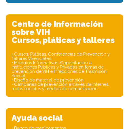
Centro de Información
sobre VIH
Cursos, pláticas y talleres
• Cursos, Pláticas, Conferencias de Prevención y
Talleres Vivenciales.
• Módulos Informativos. Capacitación a
Instituciones Públicas y Privadas en temas de
prevención de VIH e Infecciones de Trasmisión
Sexual.
• Diseño de material de prevención
• Campañas de prevención a través de internet,
redes sociales y medios de comunicación
Ayuda social
• Banco de medicamentos,