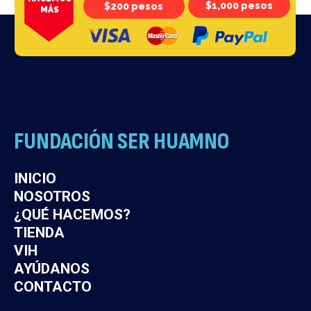
$1,000 pesos
$200 pesos
MÁS
FUNDACIÓN SER HUAMNO
Noticias relevantes actualizadas por
cada acontecimiento
INICIO
NOSOTROS
ver noticia
¿QUÉ HACEMOS?
TIENDA
VIH
AYÚDANOS
CONTACTO