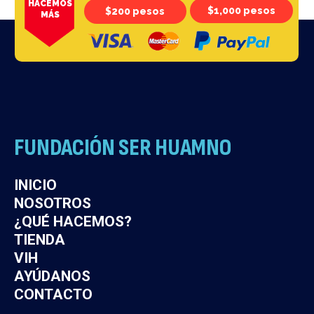
HACEMOS
$1,000 pesos
$200 pesos
MÁS
FUNDACIÓN SER HUAMNO
Noticias relevantes actualizadas por
cada acontecimiento
INICIO
NOSOTROS
ver noticia
¿QUÉ HACEMOS?
TIENDA
VIH
AYÚDANOS
CONTACTO